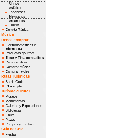
Chinos
Asiáticos
Japoneses
Mexicanos
Argentinos
Turcos
Comida Rápida
Música
Donde comprar
Electrodomesticos e
informatica
Productos gourmet
Toner y Tinta compatibles
Comprar libros
Comprar música
Comprar relojes
Rutas Turísticas
Barrio Gótic
L'Eixample
Turísmo cultural
Museos
Monumentos
Galerías y Exposiciones
Bibliotecas
Calles
Plazas
Parques y Jardines
Guía de Ocio
Fiestas