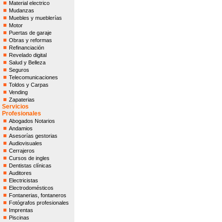
Material electrico
Mudanzas
Muebles y mueblerías
Motor
Puertas de garaje
Obras y reformas
Refinanciación
Revelado digital
Salud y Belleza
Seguros
Telecomunicaciones
Toldos y Carpas
Vending
Zapaterias
Servicios
Profesionales
Abogados Notarios
Andamios
Asesorías gestorias
Audiovisuales
Cerrajeros
Cursos de ingles
Dentistas clínicas
Auditores
Electricistas
Electrodomésticos
Fontanerias, fontaneros
Fotógrafos profesionales
Imprentas
Piscinas