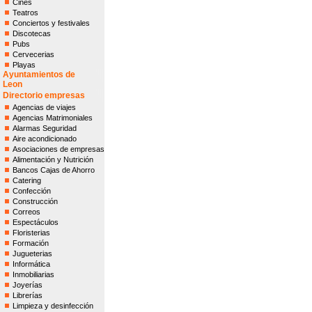
Cines
Teatros
Conciertos y festivales
Discotecas
Pubs
Cervecerias
Playas
Ayuntamientos de
Leon
Directorio empresas
Agencias de viajes
Agencias Matrimoniales
Alarmas Seguridad
Aire acondicionado
Asociaciones de empresas
Alimentación y Nutrición
Bancos Cajas de Ahorro
Catering
Confección
Construcción
Correos
Espectáculos
Floristerias
Formación
Jugueterias
Informática
Inmobiliarias
Joyerías
Librerías
Limpieza y desinfección