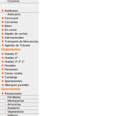
Cruceros
Transportes Marítimos
Autobuses
Autocares
Ferrocarril
Cercanías
Metro
En coche
Alquiler de coches
Internacionales
Transporte de Mercancías
Agentes de Tránsito
Alojamientos
Hoteles 5*
Hoteles 4*
Hoteles 3* 2* 1*
Hostales
Pensiones
Casas rurales
Campings
Apartamentos
Albergues juveniles
Gastronomía
Restaurantes
Parrilladas
Marisquerías
Arrocerías
Asadores
Vegetarianos
Italianos