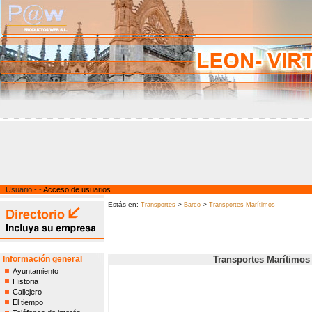
Usuario - -
Acceso de usuarios
Estás en:
>
>
Transportes
Barco
Transportes Marítimos
Información general
Transportes Marítimos
Ayuntamiento
Historia
Callejero
El tiempo