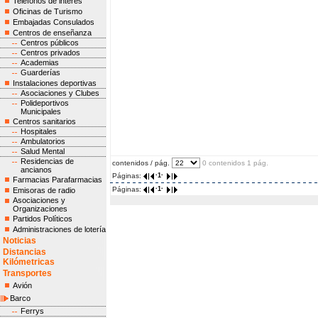
Teléfonos de interés
Oficinas de Turismo
Embajadas Consulados
Centros de enseñanza
Centros públicos
Centros privados
Academias
Guarderías
Instalaciones deportivas
Asociaciones y Clubes
Polideportivos
Municipales
Centros sanitarios
Hospitales
Ambulatorios
Salud Mental
Residencias de
contenidos / pág.
0 contenidos 1 pág.
ancianos
Páginas:
·1·
Farmacias Parafarmacias
Páginas:
·1·
Emisoras de radio
Asociaciones y
Organizaciones
Partidos Políticos
Administraciones de lotería
Noticias
Distancias
Kilómetricas
Transportes
Avión
Barco
Ferrys