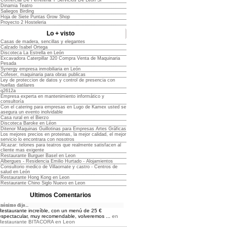
Comercial De Ferreteria Y Servicios De Leon Sl
Dinamia Teatro
Saliegos Birding
Hoja de Siete Puntas Grow Shop
Proyecto 2 Hosteleria
Lo + visto
Casas de madera, sencillas y elegantes
Calzado Isabel Ortega
Discoteca La Estrella en León
Excavadora Caterpillar 320 Compra Venta de Maquinaria
Pesada
Synergy empresa inmobiliaria en León
Cofeser, maquinaria para obras publicas
Ley de proteccion de datos y control de presencia con
huellas datilares
q2612a
Empresa experta en mantenimiento informático y
consultoría
Con el catering para empresas en Lugo de Kamex usted se
asegura un evento inolvidable
Casa rural en el Bierzo
Discoteca Baroke en Léon
Ditenor Maquinas Guillotinas para Empresas Artes Gráficas
Los mejores precios en proteinas, la mejor calidad, el mejor
servicio lo encontrara con nosotros
Alcazar: telones para teatros que realmente satisfacen al
cliente mas exigente
Restaurante Burguer Basel en Leon
Albergues - Residencia Emilio Hurtado - Alojamientos
Consultorio medico de Villaornate y castro - Centros de
salud en León
Restaurante Hong Kong en Leon
Restaurante Chino Siglo Nuevo en Leon
Ultimos Comentarios
nónimo dijo...
Restaurante increíble, con un menú de 25 €
espectacular, muy recomendable, volveremos ...
en
Restaurante BITACORA en Leon