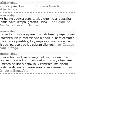
nónimo dijo...
 precio para 4 dias ...
en
Pensión Munich -
Alojamientos
nónimo dijo...
Me ha ayudado a superar algo que me angustiaba
desde hace tiempo, gracias Elena ...
en
Centro de
Psicología Elena E. Ordóñez
nónimo dijo...
que mala atencion y peor trato al cliente, prepotentes
y faltones. No la recomiendo a nadie ni para comprar
nas tristes plantillas, hay mejores comercios en la
ciudad, parece que les sobran clientes ...
en
Calzado
Isabel Ortega
ernando dijo...
tenia la llave del coche muy mal, me hicieron una
llave nueva con la carcasa del mando y ya llevo unos
6 meses de uso y estoy muy contento, me ahorre
bastante dinero. un fenomeno. lo recomiendo. ...
en
Cerrajeria Santa Ana