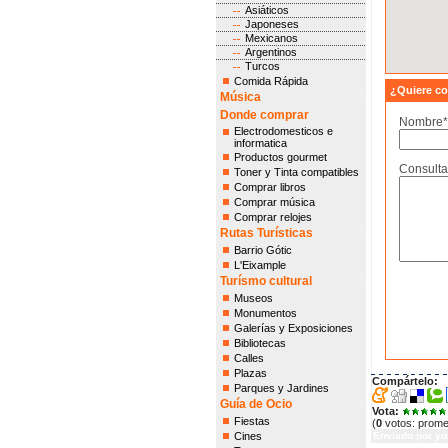
Asiáticos
Japoneses
Mexicanos
Argentinos
Turcos
Comida Rápida
¿Quiere co
Música
Donde comprar
Nombre*
Electrodomesticos e
informatica
Productos gourmet
Consulta
Toner y Tinta compatibles
Comprar libros
Comprar música
Comprar relojes
Rutas Turísticas
Barrio Gótic
L'Eixample
Turísmo cultural
Museos
Monumentos
Galerías y Exposiciones
Bibliotecas
Calles
Plazas
Compártelo:
Parques y Jardines
Guía de Ocio
Vota:
Fiestas
(
0
votos: prom
Cines
Enviado por
yo