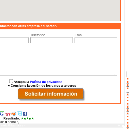
ntactar con otras empresa del sector?
Teléfono*
Email
*Acepta la
Política de privacidad
y Consiente la cesión de los datos a terceros
Resultado:
edio
0
sobre 5)
landa@ilatina.es
-