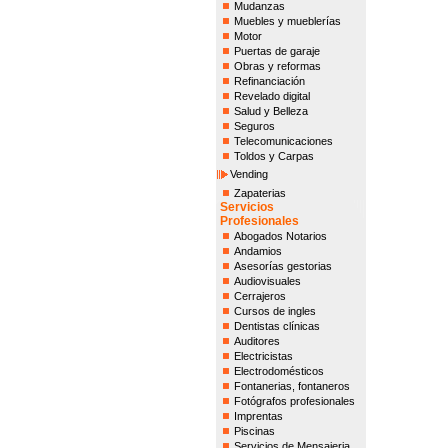
Mudanzas
Muebles y mueblerías
Motor
Puertas de garaje
Obras y reformas
Refinanciación
Revelado digital
Salud y Belleza
Seguros
Telecomunicaciones
Toldos y Carpas
Vending
Zapaterias
Servicios
Profesionales
Abogados Notarios
Andamios
Asesorías gestorias
Audiovisuales
Cerrajeros
Cursos de ingles
Dentistas clínicas
Auditores
Electricistas
Electrodomésticos
Fontanerias, fontaneros
Fotógrafos profesionales
Imprentas
Piscinas
Servicios de Mensajeria