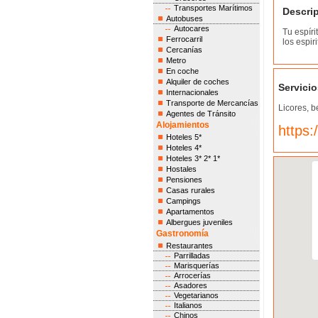
Transportes Marítimos
Descri
Autobuses
Autocares
Tu espíri
Ferrocarril
los espir
Cercanías
Metro
En coche
Alquiler de coches
Servicio
Internacionales
Transporte de Mercancías
Licores, b
Agentes de Tránsito
Alojamientos
https:
Hoteles 5*
Hoteles 4*
Hoteles 3* 2* 1*
Hostales
Pensiones
Casas rurales
Campings
Apartamentos
Albergues juveniles
Gastronomía
Restaurantes
Parrilladas
Marisquerías
Arrocerías
Asadores
Vegetarianos
Italianos
Chinos