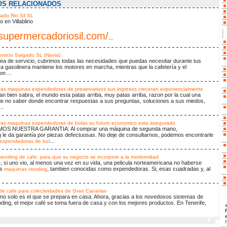
OS RELACIONADOS
ado Rio Sil SL
en Villablino
/supermercadoriosil.com/
...
rvicio Salgado SL (Navia)
ea de servicio, cubrimos todas las necesidades que puedas necesitar durante tus
ra gasolinera mantiene los motores en marcha, mientras que la cafetería y el
n ...
as maquinas expendedoras de preservativos sus ingresos creceran exponencialmente
n bien sabra, el mundo esta patas arriba, muy patas arriba, razon por la cual una
e no saber donde encontrar respuestas a sus preguntas, soluciones a sus miedos,
..
ras maquinas expendedoras de bolas su futuro economico esta asegurado
S NUESTRA GARANTIA: Al comprar una máquina de segunda mano,
le da garantía por piezas defectuosas. No deje de consultarnos, podemos encontrarle
...
expendedoras de bol
ending de cafe: para que su negocio se incorpore a la modernidad
 si uno vio, al menos una vez en su vida, una pelicula norteamericana no haberse
as
, tambien conocidas como expendedoras. Si, esas cuadradas y, al
maquinas vending
e cafe para colectividades de Gran Canarias
 no solo es el que se prepara en casa. Ahora, gracias a los novedosos sistemas de
ing, el mejor café se toma fuera de casa y con los mejores productos. En Tenerife,
a