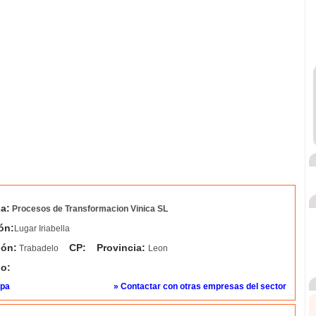
a:
Procesos de Transformacion Vinica SL
ón:
Lugar Iriabella
ión:
CP:
Provincia:
Trabadelo
Leon
no:
apa
» Contactar con otras empresas del sector