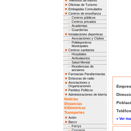
Teléfonos de interés
Oficinas de Turismo
Embajadas Consulados
Centros de enseñanza
Centros públicos
Centros privados
Academias
Guarderías
Instalaciones deportivas
Asociaciones y Clubes
Polideportivos
Municipales
Centros sanitarios
Hospitales
Ambulatorios
Salud Mental
Residencias de
ancianos
Farmacias Parafarmacias
Emisoras de radio
Asociaciones y
Empres
Organizaciones
Partidos Políticos
Direcci
Administraciones de lotería
Noticias
Poblac
Distancias
Kilómetricas
Teléfo
Transportes
Avión
» Ver m
Barco
Ferrys
Cruceros