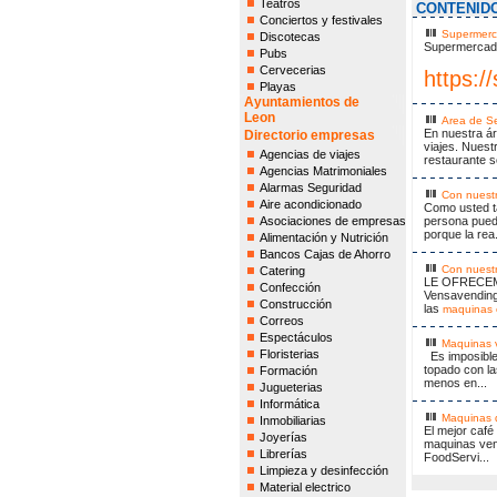
Teatros
CONTENID
Conciertos y festivales
Supermerc
Discotecas
Supermercado 
Pubs
Cervecerias
https:/
Playas
Ayuntamientos de
Leon
Area de Se
En nuestra ár
Directorio empresas
viajes. Nuest
Agencias de viajes
restaurante so
Agencias Matrimoniales
Alarmas Seguridad
Con nuestr
Aire acondicionado
Como usted ta
Asociaciones de empresas
persona pued
porque la rea.
Alimentación y Nutrición
Bancos Cajas de Ahorro
Con nuest
Catering
LE OFRECEMO
Confección
Vensavending 
Construcción
las
maquinas 
Correos
Espectáculos
Maquinas v
Floristerias
Es imposible,
topado con l
Formación
menos en...
Jugueterias
Informática
Maquinas d
Inmobiliarias
El mejor café
Joyerías
maquinas vend
Librerías
FoodServi...
Limpieza y desinfección
Material electrico