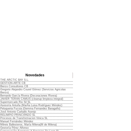
Novedades
THE ARCTIC BAY S.L.
GESTION-ARTE CB
Bierzo Consultores CB
Gregorio Alejandro Courel Gómez (Servicios Agricolas
Bierzo)
Bernardo García Rivera (Decoraciones Rivera)
JAVIER TERAN CAMUS (cleanup limpieza integral)
Supermercado Rio Sil SL
Asesorí­a Antuña (MarÃ­a Luisa Rodrí­guez Méndez)
Peluqueria Fucsia (Gemma Fernandez Baragaño)
José Antonio Carballo Asenjo
RELIMPIO PRINCIPADO SL
Procesos de Transformacion Vinica SL
Manuel Fernández Méndez
Milreis Ballesteros, María Milena(M de Milena)
Gestoría Pérez Alfonso