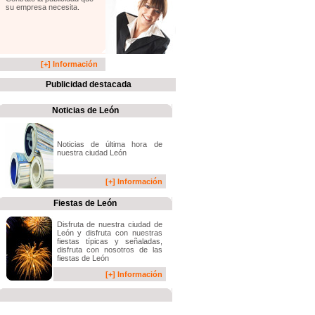
su empresa necesita.
[+] Información
Publicidad destacada
Noticias de León
Noticias de última hora de
nuestra ciudad León
[+] Información
Fiestas de León
Disfruta de nuestra ciudad de
León y disfruta con nuestras
fiestas típicas y señaladas,
disfruta con nosotros de las
fiestas de León
[+] Información